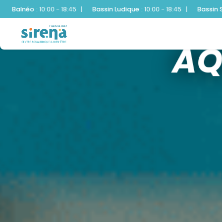
Bassin Ludique
:
10:00 - 18:45
|
Bassin Sportif
:
10:00 - 18:45
|
Pat
AQ