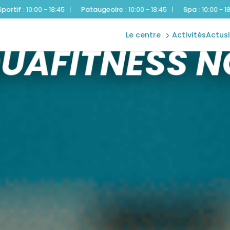
augeoire
:
10:00 - 18:45
|
Spa
:
10:00 - 18:45
|
Toboggan
:
10:00 - 
aquatique
le centre
activités
actus
ACTIVITÉ BASIQUE
bien-être
UAFITNESS N